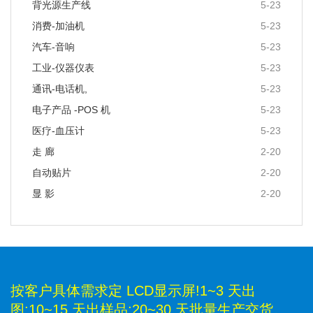
背光源生产线
5-23
消费-加油机
5-23
汽车-音响
5-23
工业-仪器仪表
5-23
通讯-电话机,
5-23
电子产品 -POS 机
5-23
医疗-血压计
5-23
走 廊
2-20
自动贴片
2-20
显 影
2-20
按客户具体需求定 LCD显示屏!1~3 天出
图;10~15 天出样品;20~30 天批量生产交货。